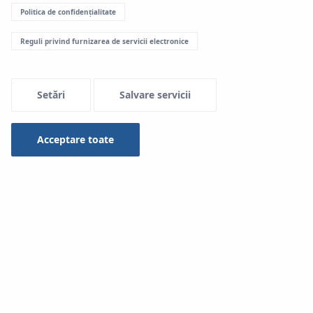
Politica de confidențialitate
Tip
Reguli privind furnizarea de servicii electronice
Selected 1 of 16
Setări
Salvare servicii
Căutare
Acceptare toate
KAN SET for Revit