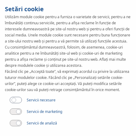
Setări cookie
Utilizăm module cookie pentru a furniza o varietate de servicii, pentru a ne
îmbunătăți continuu serviciile, pentru a afișa reclame în funcție de
interesele dumneavoastră pe site-ul nostru web și pentru a oferi funcții de
social media. Unele module cookie sunt necesare pentru buna funcționare
a site-ului nostru web și pentru a vă permite să utilizați funcțiile acestuia.
Cu consimțământul dumneavoastră, folosim, de asemenea, cookie-uri
analitice pentru a ne îmbunătăți site-ul web și cookie-uri de marketing
pentru a afișa reclame și conținut pe site-ul nostru web. Aflați mai multe
despre modulele cookie și utilizarea acestora.
Făcând clic pe „Acceptă toate”, vă exprimați acordul cu privire la utilizarea
tuturor modulelor cookie. Făcând clic pe „Personalizați setările cookie-
Download-uri
urilor”, puteți alege ce cookie-uri acceptați. Vă puteți modifica setările
Programe
cookie-urilor sau vă puteți retrage consimțământul în orice moment.
Servicii necesare
Servicii de marketing
Filtru
KAN-therm System
Servicii de analiză