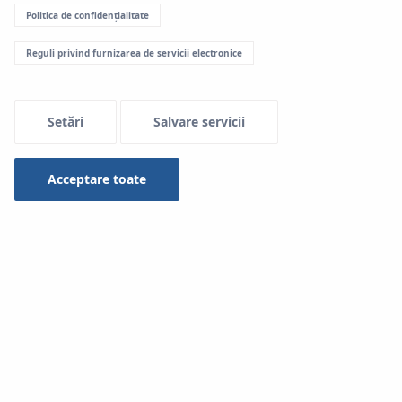
Politica de confidențialitate
Menu Systemowe
Reguli privind furnizarea de servicii electronice
Setări
Salvare servicii
Acceptare toate