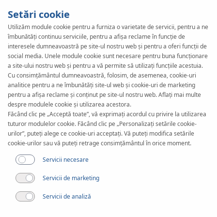
Setări cookie
Utilizăm module cookie pentru a furniza o varietate de servicii, pentru a ne
îmbunătăți continuu serviciile, pentru a afișa reclame în funcție de
KAN-therm
SYSTEM
interesele dumneavoastră pe site-ul nostru web și pentru a oferi funcții de
ultraPRESS
social media. Unele module cookie sunt necesare pentru buna funcționare
a site-ului nostru web și pentru a vă permite să utilizați funcțiile acestuia.
Cu consimțământul dumneavoastră, folosim, de asemenea, cookie-uri
analitice pentru a ne îmbunătăți site-ul web și cookie-uri de marketing
Asamblare
pentru a afișa reclame și conținut pe site-ul nostru web. Aflați mai multe
despre modulele cookie și utilizarea acestora.
Făcând clic pe „Acceptă toate”, vă exprimați acordul cu privire la utilizarea
Gama de diametre
tuturor modulelor cookie. Făcând clic pe „Personalizați setările cookie-
16-63 mm
urilor”, puteți alege ce cookie-uri acceptați. Vă puteți modifica setările
cookie-urilor sau vă puteți retrage consimțământul în orice moment.
Aplicare
Servicii necesare
Servicii de marketing
Servicii de analiză