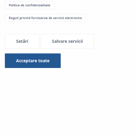
Politica de confidențialitate
Menu Systemowe
Reguli privind furnizarea de servicii electronice
Setări
Salvare servicii
Acceptare toate
Fitingurile
System
KAN-therm Inox Sprinkle
r sunt fabricate din oțel