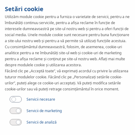
Setări cookie
Utilizăm module cookie pentru a furniza o varietate de servicii, pentru a ne
îmbunătăți continuu serviciile, pentru a afișa reclame în funcție de
KAN-therm
SYSTEM
interesele dumneavoastră pe site-ul nostru web și pentru a oferi funcții de
Inox XPress
social media. Unele module cookie sunt necesare pentru buna funcționare
a site-ului nostru web și pentru a vă permite să utilizați funcțiile acestuia.
Cu consimțământul dumneavoastră, folosim, de asemenea, cookie-uri
Sprinkler
analitice pentru a ne îmbunătăți site-ul web și cookie-uri de marketing
pentru a afișa reclame și conținut pe site-ul nostru web. Aflați mai multe
despre modulele cookie și utilizarea acestora.
Făcând clic pe „Acceptă toate”, vă exprimați acordul cu privire la utilizarea
Fitinguri
tuturor modulelor cookie. Făcând clic pe „Personalizați setările cookie-
urilor”, puteți alege ce cookie-uri acceptați. Vă puteți modifica setările
cookie-urilor sau vă puteți retrage consimțământul în orice moment.
Gama de diametre
22-108 mm
Servicii necesare
Servicii de marketing
Aplicare
Servicii de analiză