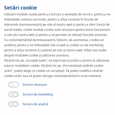
Setări cookie
Utilizăm module cookie pentru a furniza o varietate de servicii, pentru a ne
îmbunătăți continuu serviciile, pentru a afișa reclame în funcție de
KAN-therm
SYSTEM
interesele dumneavoastră pe site-ul nostru web și pentru a oferi funcții de
ultraPRESS
social media. Unele module cookie sunt necesare pentru buna funcționare
a site-ului nostru web și pentru a vă permite să utilizați funcțiile acestuia.
Cu consimțământul dumneavoastră, folosim, de asemenea, cookie-uri
analitice pentru a ne îmbunătăți site-ul web și cookie-uri de marketing
Realizări
pentru a afișa reclame și conținut pe site-ul nostru web. Aflați mai multe
despre modulele cookie și utilizarea acestora.
Făcând clic pe „Acceptă toate”, vă exprimați acordul cu privire la utilizarea
Gama de diametre
tuturor modulelor cookie. Făcând clic pe „Personalizați setările cookie-
16-63 mm
urilor”, puteți alege ce cookie-uri acceptați. Vă puteți modifica setările
cookie-urilor sau vă puteți retrage consimțământul în orice moment.
Aplicare
Servicii necesare
Servicii de marketing
Servicii de analiză