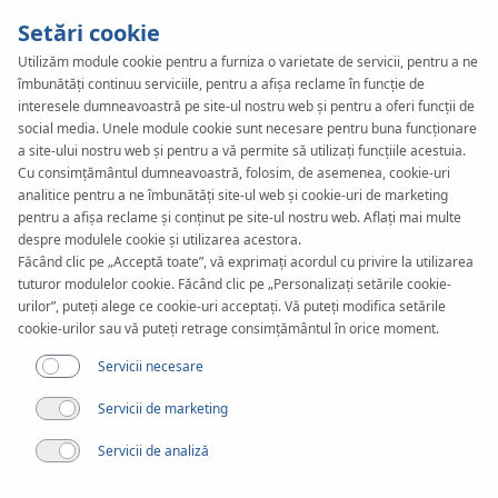
Setări cookie
Utilizăm module cookie pentru a furniza o varietate de servicii, pentru a ne
îmbunătăți continuu serviciile, pentru a afișa reclame în funcție de
KAN-therm
SYSTEM
interesele dumneavoastră pe site-ul nostru web și pentru a oferi funcții de
Football
social media. Unele module cookie sunt necesare pentru buna funcționare
a site-ului nostru web și pentru a vă permite să utilizați funcțiile acestuia.
Cu consimțământul dumneavoastră, folosim, de asemenea, cookie-uri
analitice pentru a ne îmbunătăți site-ul web și cookie-uri de marketing
Realizări
pentru a afișa reclame și conținut pe site-ul nostru web. Aflați mai multe
despre modulele cookie și utilizarea acestora.
Făcând clic pe „Acceptă toate”, vă exprimați acordul cu privire la utilizarea
Aplicare
tuturor modulelor cookie. Făcând clic pe „Personalizați setările cookie-
urilor”, puteți alege ce cookie-uri acceptați. Vă puteți modifica setările
cookie-urilor sau vă puteți retrage consimțământul în orice moment.
Servicii necesare
Servicii de marketing
Servicii de analiză