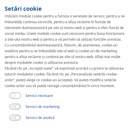
Setări cookie
Utilizăm module cookie pentru a furniza o varietate de servicii, pentru a ne
îmbunătăți continuu serviciile, pentru a afișa reclame în funcție de
KAN-therm
SYSTEM
interesele dumneavoastră pe site-ul nostru web și pentru a oferi funcții de
Inox XPress
social media. Unele module cookie sunt necesare pentru buna funcționare
a site-ului nostru web și pentru a vă permite să utilizați funcțiile acestuia.
Cu consimțământul dumneavoastră, folosim, de asemenea, cookie-uri
Sprinkler
analitice pentru a ne îmbunătăți site-ul web și cookie-uri de marketing
pentru a afișa reclame și conținut pe site-ul nostru web. Aflați mai multe
despre modulele cookie și utilizarea acestora.
Făcând clic pe „Acceptă toate”, vă exprimați acordul cu privire la utilizarea
Instrumente
tuturor modulelor cookie. Făcând clic pe „Personalizați setările cookie-
urilor”, puteți alege ce cookie-uri acceptați. Vă puteți modifica setările
cookie-urilor sau vă puteți retrage consimțământul în orice moment.
Gama de diametre
22-108 mm
Servicii necesare
Servicii de marketing
Aplicare
Servicii de analiză