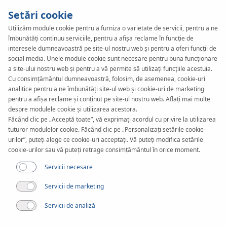
Setări cookie
Utilizăm module cookie pentru a furniza o varietate de servicii, pentru a ne
îmbunătăți continuu serviciile, pentru a afișa reclame în funcție de
KAN-therm
SYSTEM
interesele dumneavoastră pe site-ul nostru web și pentru a oferi funcții de
Slim & Slim+
social media. Unele module cookie sunt necesare pentru buna funcționare
a site-ului nostru web și pentru a vă permite să utilizați funcțiile acestuia.
Cu consimțământul dumneavoastră, folosim, de asemenea, cookie-uri
analitice pentru a ne îmbunătăți site-ul web și cookie-uri de marketing
Aplicare
pentru a afișa reclame și conținut pe site-ul nostru web. Aflați mai multe
despre modulele cookie și utilizarea acestora.
Făcând clic pe „Acceptă toate”, vă exprimați acordul cu privire la utilizarea
Aplicare
tuturor modulelor cookie. Făcând clic pe „Personalizați setările cookie-
urilor”, puteți alege ce cookie-uri acceptați. Vă puteți modifica setările
cookie-urilor sau vă puteți retrage consimțământul în orice moment.
Servicii necesare
Servicii de marketing
Servicii de analiză