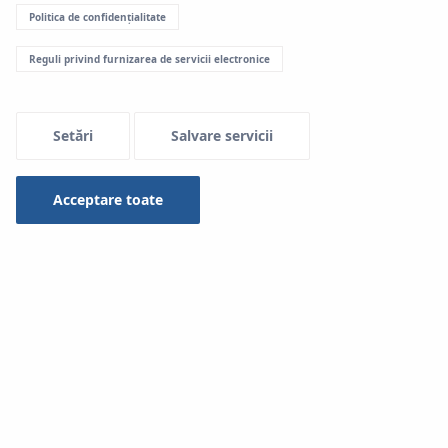
Politica de confidențialitate
Menu Systemowe
Reguli privind furnizarea de servicii electronice
Setări
Salvare servicii
Utilizarea în instalații:
Acceptare toate
Apă potabilă