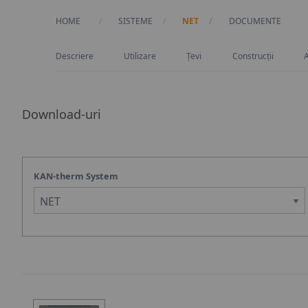
HOME
SISTEME
NET
CURRENT:
DOCUMENTE
Descriere
Utilizare
Țevi
Construcții
Download-uri
KAN-therm System