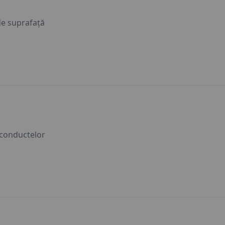
 de suprafaţă
 conductelor