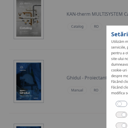
KAN-therm MULTISYSTEM Ca
Catalog
RO
Setăr
Utilizăm m
serviciile
pentru a o
site-ului n
dumneavoas
cookie-uri
despre mod
Ghidul - Proiectantului si Ex
Făcând cli
Făcând clic
Manual
RO
modifica s