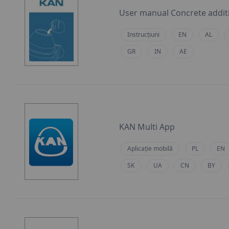
User manual Concrete addit
Instrucțiuni
EN
AL
GR
IN
AE
KAN Multi App
Aplicație mobilă
PL
EN
SK
UA
CN
BY