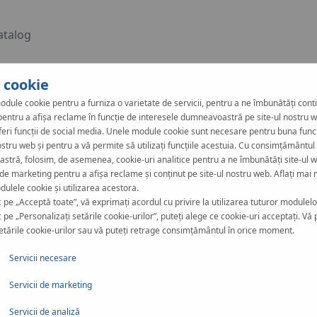
talog
i cookie
odule cookie pentru a furniza o varietate de servicii, pentru a ne îmbunătăți cont
, pentru a afișa reclame în funcție de interesele dumneavoastră pe site-ul nostru w
feri funcții de social media. Unele module cookie sunt necesare pentru buna func
ostru web și pentru a vă permite să utilizați funcțiile acestuia. Cu consimțământul
tră, folosim, de asemenea, cookie-uri analitice pentru a ne îmbunătăți site-ul w
 de marketing pentru a afișa reclame și conținut pe site-ul nostru web. Aflați mai 
ulele cookie și utilizarea acestora.
ecutantului
c pe „Acceptă toate”, vă exprimați acordul cu privire la utilizarea tuturor modulelo
 pe „Personalizați setările cookie-urilor”, puteți alege ce cookie-uri acceptați. Vă 
etările cookie-urilor sau vă puteți retrage consimțământul în orice moment.
Servicii necesare
Servicii de marketing
Servicii de analiză