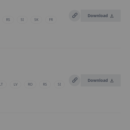
Download
RS
SI
SK
FR
Download
LT
LV
RO
RS
SI