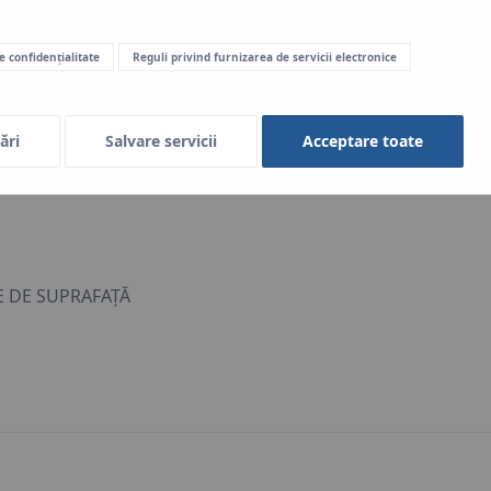
SIUNE
de confidențialitate
Reguli privind furnizarea de servicii electronice
ări
Salvare servicii
Acceptare toate
RE DE SUPRAFAŢĂ