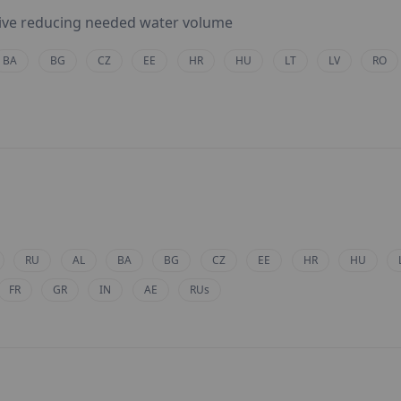
ive reducing needed water volume
BA
BG
CZ
EE
HR
HU
LT
LV
RO
RU
AL
BA
BG
CZ
EE
HR
HU
FR
GR
IN
AE
RUs