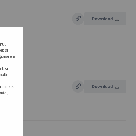
Download
inuu
eb și
ționare a
eb și
multe
Download
r cookie.
puteți