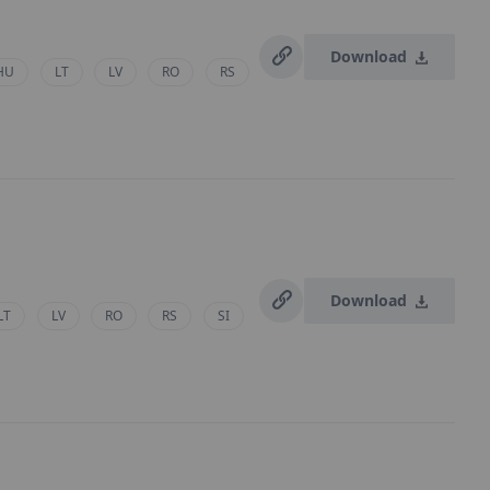
Download
HU
LT
LV
RO
RS
Download
LT
LV
RO
RS
SI