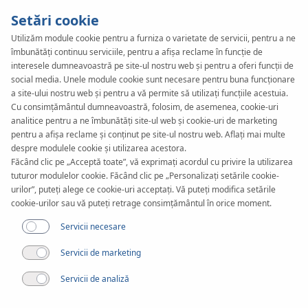
Setări cookie
Utilizăm module cookie pentru a furniza o varietate de servicii, pentru a ne
îmbunătăți continuu serviciile, pentru a afișa reclame în funcție de
interesele dumneavoastră pe site-ul nostru web și pentru a oferi funcții de
social media. Unele module cookie sunt necesare pentru buna funcționare
a site-ului nostru web și pentru a vă permite să utilizați funcțiile acestuia.
Cu consimțământul dumneavoastră, folosim, de asemenea, cookie-uri
analitice pentru a ne îmbunătăți site-ul web și cookie-uri de marketing
pentru a afișa reclame și conținut pe site-ul nostru web. Aflați mai multe
despre modulele cookie și utilizarea acestora.
Standardele etice ale
Făcând clic pe „Acceptă toate”, vă exprimați acordul cu privire la utilizarea
tuturor modulelor cookie. Făcând clic pe „Personalizați setările cookie-
urilor”, puteți alege ce cookie-uri acceptați. Vă puteți modifica setările
Grupului KAN
cookie-urilor sau vă puteți retrage consimțământul în orice moment.
Servicii necesare
Servicii de marketing
Servicii de analiză