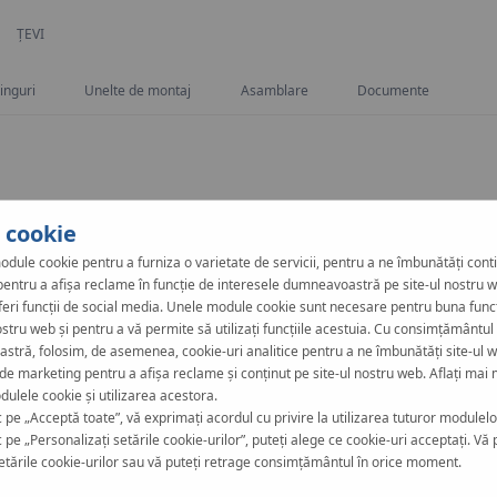
CURRENT:
ȚEVI
tinguri
Unelte de montaj
Asamblare
Documente
i cookie
odule cookie pentru a furniza o varietate de servicii, pentru a ne îmbunătăți cont
, pentru a afișa reclame în funcție de interesele dumneavoastră pe site-ul nostru w
feri funcții de social media. Unele module cookie sunt necesare pentru buna func
ostru web și pentru a vă permite să utilizați funcțiile acestuia. Cu consimțământul
tră, folosim, de asemenea, cookie-uri analitice pentru a ne îmbunătăți site-ul w
ise laminate la rece cu
 de marketing pentru a afișa reclame și conținut pe site-ul nostru web. Aflați mai 
te la exterior și la interior.
ulele cookie și utilizarea acestora.
i că instalația este
c pe „Acceptă toate”, vă exprimați acordul cu privire la utilizarea tuturor modulelo
 strat suplimentar de zinc.
 pe „Personalizați setările cookie-urilor”, puteți alege ce cookie-uri acceptați. Vă 
etările cookie-urilor sau vă puteți retrage consimțământul în orice moment.