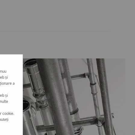
inuu
eb și
ționare a
eb și
multe
r cookie.
puteți