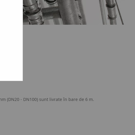
mm (DN20 - DN100) sunt livrate în bare de 6 m.