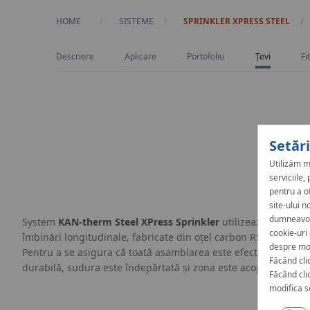
HOME
SISTEME
SPRINKLER XPRESS STEEL
Descriere
Aplicare
Portofoliu
Țevi
Fi
Setăr
Utilizăm m
serviciile
pentru a o
site-ului n
dumneavoas
System
KAN‑therm Steel XPress Sprinkler
utilizează țevi prec
cookie-uri
îmbinări longitudinale, fabricate din oțel carbon RSt 34-2, zinca
despre mod
Pentru a se asigura că toată asamblarea este efectuată corect ș
Făcând cli
durabilă, sudura este îndepărtată și zona este acoperită cu un
Făcând clic
modifica s