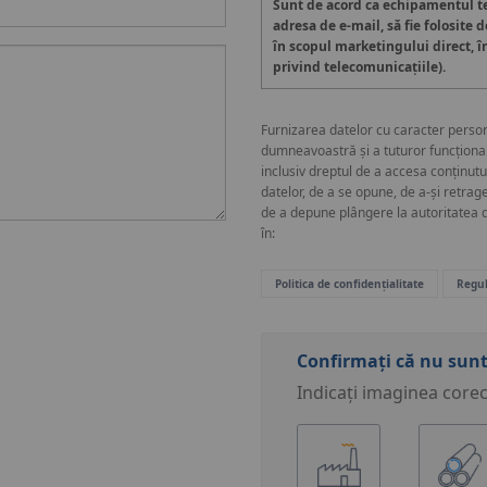
Sunt de acord ca echipamentul ter
adresa de e-mail, să fie folosite d
în scopul marketingului direct, î
privind telecomunicațiile).
Furnizarea datelor cu caracter person
dumneavoastră și a tuturor funcționalit
inclusiv dreptul de a accesa conținutul
datelor, de a se opune, de a-și retrag
de a depune plângere la autoritatea d
în:
Politica de confidențialitate
Regul
Confirmați că nu sunt
Indicați imaginea corec