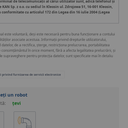
minal de telecomunicații al cărui utilizator sunt, adică telefonul și
e KAN Sp. z o.o. cu sediul în Kleosin ul. Zdrojowa 51, 16-001 Kleosin,
n conformitate cu articolul 172 din Legea din 16 iulie 2004 (Legea
al este voluntară, deși este necesară pentru buna funcționare a contului
ăților asociate acestuia. Informații privind drepturile utilizatorului,
 datelor, de a rectifica, șterge, restricționa prelucrarea, portabilitatea
e consimțământul în orice moment, fără a afecta legalitatea prelucrării, și
e supraveghere pentru protecția datelor, sunt specificate mai în detaliu
i privind furnizarea de servicii electronice
eți un robot
tă:
țevi