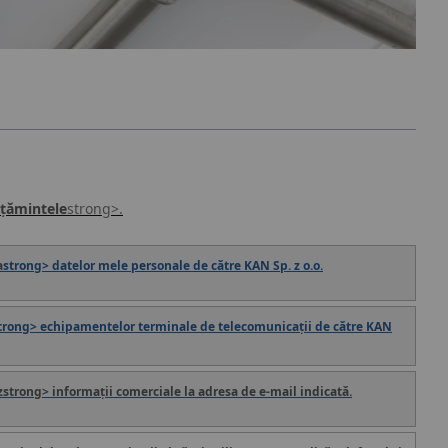
țămintele
strong>.
a
strong> datelor mele personale de către KAN Sp. z o.o.
trong> echipamentelor terminale de telecomunicații de către KAN
z
strong> informații comerciale la adresa de e-mail indicată.