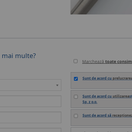
ți mai multe?
Marchează
toate consim
Sunt de acord cu
prelucrare
Sunt de acord cu
utilizarea
s
Sp. z o.o.
Sunt de acord să
recepțione