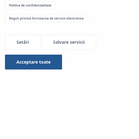
Politica de confidențialitate
Menu Systemowe
Reguli privind furnizarea de servicii electronice
Setări
Salvare servicii
Acceptare toate
Fitingurile System KAN‑therm