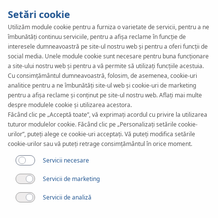
Setări cookie
Utilizăm module cookie pentru a furniza o varietate de servicii, pentru a ne
îmbunătăți continuu serviciile, pentru a afișa reclame în funcție de
KAN-therm
SYSTEM
interesele dumneavoastră pe site-ul nostru web și pentru a oferi funcții de
Copper
social media. Unele module cookie sunt necesare pentru buna funcționare
a site-ului nostru web și pentru a vă permite să utilizați funcțiile acestuia.
Cu consimțământul dumneavoastră, folosim, de asemenea, cookie-uri
analitice pentru a ne îmbunătăți site-ul web și cookie-uri de marketing
Fitinguri
pentru a afișa reclame și conținut pe site-ul nostru web. Aflați mai multe
despre modulele cookie și utilizarea acestora.
Făcând clic pe „Acceptă toate”, vă exprimați acordul cu privire la utilizarea
Gama de diametre
tuturor modulelor cookie. Făcând clic pe „Personalizați setările cookie-
12-108 mm
urilor”, puteți alege ce cookie-uri acceptați. Vă puteți modifica setările
cookie-urilor sau vă puteți retrage consimțământul în orice moment.
Aplicare
Servicii necesare
Servicii de marketing
Servicii de analiză