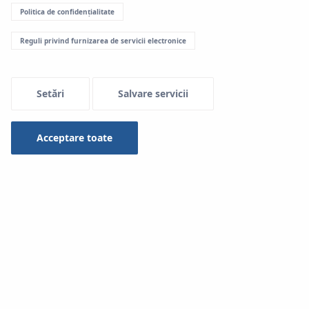
Politica de confidențialitate
Menu Systemowe
Reguli privind furnizarea de servicii electronice
Download-uri
Setări
Salvare servicii
KAN-therm System
Acceptare toate
Tip
-- selectare --
Căutare