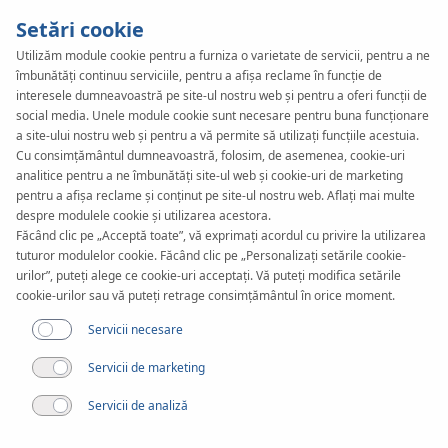
Setări cookie
Utilizăm module cookie pentru a furniza o varietate de servicii, pentru a ne
îmbunătăți continuu serviciile, pentru a afișa reclame în funcție de
KAN-therm
SYSTEM
interesele dumneavoastră pe site-ul nostru web și pentru a oferi funcții de
Inox
social media. Unele module cookie sunt necesare pentru buna funcționare
Documente
a site-ului nostru web și pentru a vă permite să utilizați funcțiile acestuia.
Cu consimțământul dumneavoastră, folosim, de asemenea, cookie-uri
analitice pentru a ne îmbunătăți site-ul web și cookie-uri de marketing
pentru a afișa reclame și conținut pe site-ul nostru web. Aflați mai multe
Gama de diametre
despre modulele cookie și utilizarea acestora.
12-168,3 mm
Făcând clic pe „Acceptă toate”, vă exprimați acordul cu privire la utilizarea
tuturor modulelor cookie. Făcând clic pe „Personalizați setările cookie-
Aplicare
urilor”, puteți alege ce cookie-uri acceptați. Vă puteți modifica setările
cookie-urilor sau vă puteți retrage consimțământul în orice moment.
Servicii necesare
Servicii de marketing
Servicii de analiză