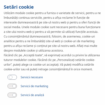
Setări cookie
Utilizăm module cookie pentru a furniza o varietate de servicii, pentru a ne
îmbunătăți continuu serviciile, pentru a afișa reclame în funcție de
SYSTEM
KAN-therm
interesele dumneavoastră pe site-ul nostru web și pentru a oferi funcții de
InoxFlow
social media. Unele module cookie sunt necesare pentru buna funcționare
a site-ului nostru web și pentru a vă permite să utilizați funcțiile acestuia.
Cu consimțământul dumneavoastră, folosim, de asemenea, cookie-uri
analitice pentru a ne îmbunătăți site-ul web și cookie-uri de marketing
pentru a afișa reclame și conținut pe site-ul nostru web. Aflați mai multe
despre modulele cookie și utilizarea acestora.
Făcând clic pe „Acceptă toate”, vă exprimați acordul cu privire la utilizarea
tuturor modulelor cookie. Făcând clic pe „Personalizați setările cookie-
urilor”, puteți alege ce cookie-uri acceptați. Vă puteți modifica setările
cookie-urilor sau vă puteți retrage consimțământul în orice moment.
Servicii necesare
Servicii de marketing
Servicii de analiză