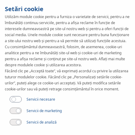
Setări cookie
Utilizăm module cookie pentru a furniza o varietate de servicii, pentru a ne
îmbunătăți continuu serviciile, pentru a afișa reclame în funcție de
KAN-therm
SYSTEM
interesele dumneavoastră pe site-ul nostru web și pentru a oferi funcții de
Sprinkler
social media. Unele module cookie sunt necesare pentru buna funcționare
a site-ului nostru web și pentru a vă permite să utilizați funcțiile acestuia.
Cu consimțământul dumneavoastră, folosim, de asemenea, cookie-uri
XPress
analitice pentru a ne îmbunătăți site-ul web și cookie-uri de marketing
pentru a afișa reclame și conținut pe site-ul nostru web. Aflați mai multe
despre modulele cookie și utilizarea acestora.
Steel
Făcând clic pe „Acceptă toate”, vă exprimați acordul cu privire la utilizarea
tuturor modulelor cookie. Făcând clic pe „Personalizați setările cookie-
urilor”, puteți alege ce cookie-uri acceptați. Vă puteți modifica setările
cookie-urilor sau vă puteți retrage consimțământul în orice moment.
Documente
Servicii necesare
Gama de diametre
Servicii de marketing
22-108 mm
Servicii de analiză
Aplicare