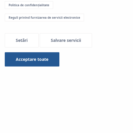
Politica de confidențialitate
Menu Systemowe
Reguli privind furnizarea de servicii electronice
Download-uri
Setări
Salvare servicii
KAN-therm System
Acceptare toate
Tip
-- selectare --
Căutare