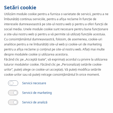
Setări cookie
Utilizăm module cookie pentru a furniza o varietate de servicii, pentru a ne
îmbunătăți continuu serviciile, pentru a afișa reclame în funcție de
KAN-therm
SYSTEM
interesele dumneavoastră pe site-ul nostru web și pentru a oferi funcții de
ultraPRESS
social media. Unele module cookie sunt necesare pentru buna funcționare
a site-ului nostru web și pentru a vă permite să utilizați funcțiile acestuia.
Cu consimțământul dumneavoastră, folosim, de asemenea, cookie-uri
analitice pentru a ne îmbunătăți site-ul web și cookie-uri de marketing
Fitinguri
pentru a afișa reclame și conținut pe site-ul nostru web. Aflați mai multe
despre modulele cookie și utilizarea acestora.
Făcând clic pe „Acceptă toate”, vă exprimați acordul cu privire la utilizarea
Gama de diametre
tuturor modulelor cookie. Făcând clic pe „Personalizați setările cookie-
16-63 mm
urilor”, puteți alege ce cookie-uri acceptați. Vă puteți modifica setările
cookie-urilor sau vă puteți retrage consimțământul în orice moment.
Aplicare
Servicii necesare
Servicii de marketing
Servicii de analiză