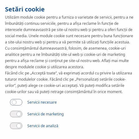
Setări cookie
Utilizăm module cookie pentru a furniza o varietate de servicii, pentru a ne
îmbunătăți continuu serviciile, pentru a afișa reclame în funcție de
KAN-therm
SYSTEM
interesele dumneavoastră pe site-ul nostru web și pentru a oferi funcții de
PP Green
social media. Unele module cookie sunt necesare pentru buna funcționare
a site-ului nostru web și pentru a vă permite să utilizați funcțiile acestuia.
Cu consimțământul dumneavoastră, folosim, de asemenea, cookie-uri
analitice pentru a ne îmbunătăți site-ul web și cookie-uri de marketing
Instrumente
pentru a afișa reclame și conținut pe site-ul nostru web. Aflați mai multe
despre modulele cookie și utilizarea acestora.
Făcând clic pe „Acceptă toate”, vă exprimați acordul cu privire la utilizarea
Gama de diametre
tuturor modulelor cookie. Făcând clic pe „Personalizați setările cookie-
20-200 mm
urilor”, puteți alege ce cookie-uri acceptați. Vă puteți modifica setările
cookie-urilor sau vă puteți retrage consimțământul în orice moment.
Aplicare
Servicii necesare
Servicii de marketing
Servicii de analiză