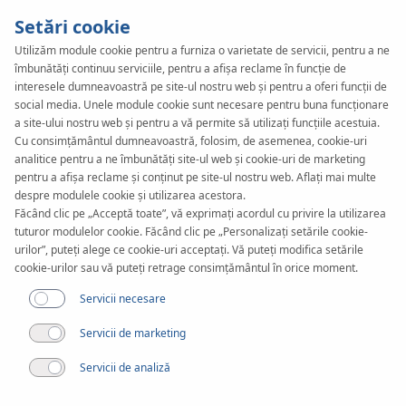
Setări cookie
Utilizăm module cookie pentru a furniza o varietate de servicii, pentru a ne
îmbunătăți continuu serviciile, pentru a afișa reclame în funcție de
KAN-therm
SYSTEM
interesele dumneavoastră pe site-ul nostru web și pentru a oferi funcții de
Sprinkler
social media. Unele module cookie sunt necesare pentru buna funcționare
a site-ului nostru web și pentru a vă permite să utilizați funcțiile acestuia.
Cu consimțământul dumneavoastră, folosim, de asemenea, cookie-uri
XPress
analitice pentru a ne îmbunătăți site-ul web și cookie-uri de marketing
pentru a afișa reclame și conținut pe site-ul nostru web. Aflați mai multe
despre modulele cookie și utilizarea acestora.
Steel
Făcând clic pe „Acceptă toate”, vă exprimați acordul cu privire la utilizarea
tuturor modulelor cookie. Făcând clic pe „Personalizați setările cookie-
urilor”, puteți alege ce cookie-uri acceptați. Vă puteți modifica setările
cookie-urilor sau vă puteți retrage consimțământul în orice moment.
Realizări
Servicii necesare
Gama de diametre
Servicii de marketing
22-108 mm
Servicii de analiză
Aplicare