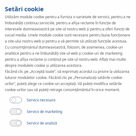
Setări cookie
Utilizăm module cookie pentru a furniza o varietate de servicii, pentru a ne
îmbunătăți continuu serviciile, pentru a afișa reclame în funcție de
KAN-therm
SYSTEM
interesele dumneavoastră pe site-ul nostru web și pentru a oferi funcții de
Profil
social media. Unele module cookie sunt necesare pentru buna funcționare
a site-ului nostru web și pentru a vă permite să utilizați funcțiile acestuia.
Cu consimțământul dumneavoastră, folosim, de asemenea, cookie-uri
analitice pentru a ne îmbunătăți site-ul web și cookie-uri de marketing
Construcții
pentru a afișa reclame și conținut pe site-ul nostru web. Aflați mai multe
despre modulele cookie și utilizarea acestora.
Făcând clic pe „Acceptă toate”, vă exprimați acordul cu privire la utilizarea
tuturor modulelor cookie. Făcând clic pe „Personalizați setările cookie-
urilor”, puteți alege ce cookie-uri acceptați. Vă puteți modifica setările
cookie-urilor sau vă puteți retrage consimțământul în orice moment.
Servicii necesare
Servicii de marketing
Servicii de analiză