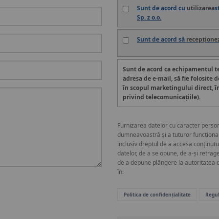
Sunt de acord cu
utilizarea
s
Sp. z o.o.
Sunt de acord să
recepțione
Sunt de acord ca echipamentul ter
adresa de e-mail, să fie folosite d
în scopul marketingului direct, î
privind telecomunicațiile).
Furnizarea datelor cu caracter person
dumneavoastră și a tuturor funcționalit
inclusiv dreptul de a accesa conținutul
datelor, de a se opune, de a-și retrag
de a depune plângere la autoritatea d
în:
Politica de confidențialitate
Regul