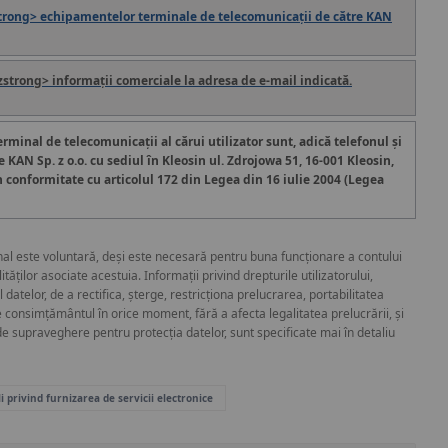
trong> echipamentelor terminale de telecomunicații de către KAN
z
strong> informații comerciale la adresa de e-mail indicată.
minal de telecomunicații al cărui utilizator sunt, adică telefonul și
e KAN Sp. z o.o. cu sediul în Kleosin ul. Zdrojowa 51, 16-001 Kleosin,
n conformitate cu articolul 172 din Legea din 16 iulie 2004 (Legea
al este voluntară, deși este necesară pentru buna funcționare a contului
ăților asociate acestuia. Informații privind drepturile utilizatorului,
 datelor, de a rectifica, șterge, restricționa prelucrarea, portabilitatea
e consimțământul în orice moment, fără a afecta legalitatea prelucrării, și
e supraveghere pentru protecția datelor, sunt specificate mai în detaliu
i privind furnizarea de servicii electronice