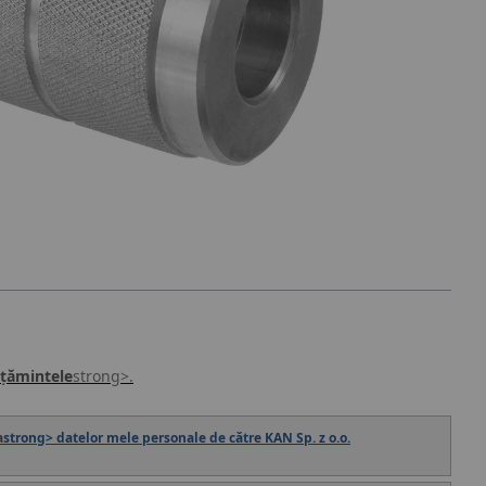
țămintele
strong>.
a
strong> datelor mele personale de către KAN Sp. z o.o.