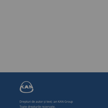
Drepturi de autor și text; :an KAN Group
Toate drepturile rezervate.