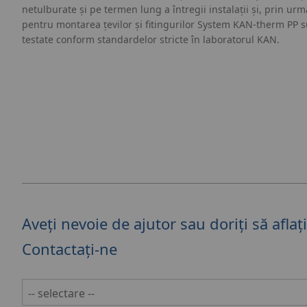
netulburate și pe termen lung a întregii instalații și, prin urma
pentru montarea țevilor și fitingurilor System KAN-therm PP su
testate conform standardelor stricte în laboratorul KAN.
Aveți nevoie de ajutor sau doriți să afla
Contactați-ne