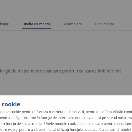
tinguri
Unelte de montaj
Asamblare
Documente
 largă de instrumente avansate pentru realizarea îmbinărilor:
i cookie
odule cookie pentru a furniza o varietate de servicii, pentru a ne îmbunătăți cont
, pentru a afișa reclame în funcție de interesele dumneavoastră pe site-ul nostru w
feri funcții de social media. Unele module cookie sunt necesare pentru buna func
ostru web și pentru a vă permite să utilizați funcțiile acestuia. Cu consimțământul