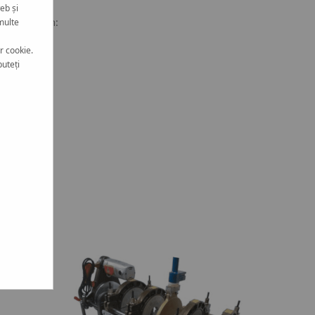
eb și
e KAN-therm:
multe
r cookie.
puteți