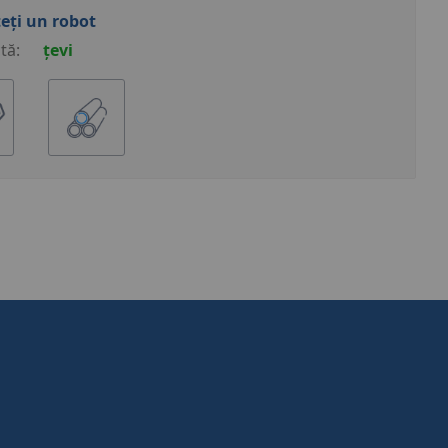
eți un robot
tă:
țevi