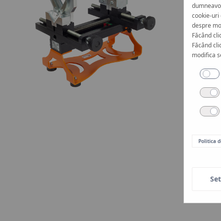
dumneavoas
cookie-uri
despre mod
Făcând cli
Făcând clic
modifica s
Politica 
Set