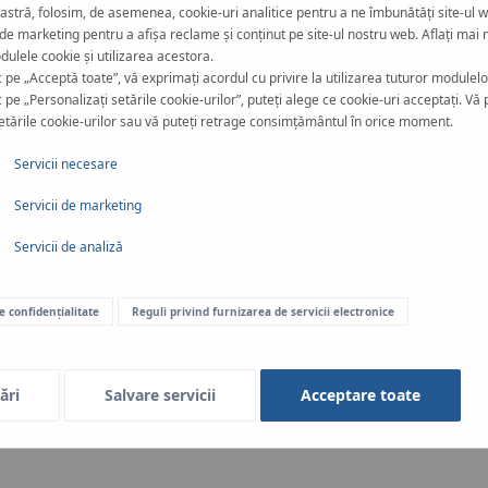
tră, folosim, de asemenea, cookie-uri analitice pentru a ne îmbunătăți site-ul w
Unelte noi în gama de produs
 de marketing pentru a afișa reclame și conținut pe site-ul nostru web. Aflați mai 
ulele cookie și utilizarea acestora.
RITMO PRISMA JIG
c pe „Acceptă toate”, vă exprimați acordul cu privire la utilizarea tuturor modulelo
 pe „Personalizați setările cookie-urilor”, puteți alege ce cookie-uri acceptați. Vă 
SPIDER 125 McElroy
etările cookie-urilor sau vă puteți retrage consimțământul în orice moment.
Servicii necesare
Servicii de marketing
Servicii de analiză
de confidențialitate
Reguli privind furnizarea de servicii electronice
ări
Salvare servicii
Acceptare toate