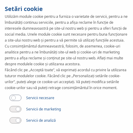
Setări cookie
Utilizăm module cookie pentru a furniza o varietate de servicii, pentru a ne
îmbunătăți continuu serviciile, pentru a afișa reclame în funcție de
interesele dumneavoastră pe site-ul nostru web și pentru a oferi funcții de
social media. Unele module cookie sunt necesare pentru buna funcționare
a site-ului nostru web și pentru a vă permite să utilizați funcțiile acestuia.
Cu consimțământul dumneavoastră, folosim, de asemenea, cookie-uri
analitice pentru a ne îmbunătăți site-ul web și cookie-uri de marketing
pentru a afișa reclame și conținut pe site-ul nostru web. Aflați mai multe
despre modulele cookie și utilizarea acestora.
Făcând clic pe „Acceptă toate”, vă exprimați acordul cu privire la utilizarea
tuturor modulelor cookie. Făcând clic pe „Personalizați setările cookie-
Articol
urilor”, puteți alege ce cookie-uri acceptați. Vă puteți modifica setările
Noutăți în KAN SET
cookie-urilor sau vă puteți retrage consimțământul în orice moment.
Servicii necesare
Servicii de marketing
Servicii de analiză